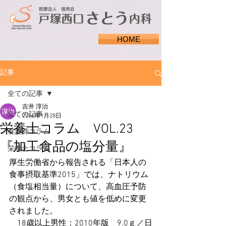
HOME
記事
全ての記事
吉井 淳治
全ての記事
2016年1月28日
栄養士コラム VOL.23
看護師コラム
『加工食品の塩分量』
栄養士コラム
厚生労働省から報告される「日本人の
食事摂取基準2015」では、ナトリウム
（食塩相当量）について、高血圧予防
の観点から、男女とも値を低めに変更
されました。
　18歳以上男性：2010年版　9.0ｇ／日