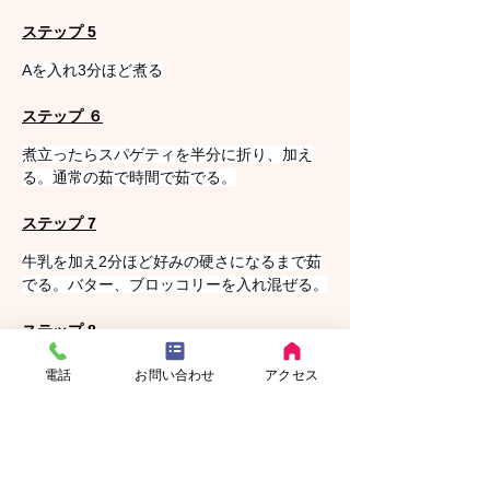
ステップ 5
Aを入れ3分ほど煮る
ステップ ６
煮立ったらスパゲティを半分に折り、加え
る。通常の茹で時間で茹でる。
ステップ 7
牛乳を加え2分ほど好みの硬さになるまで茹
でる。バター、ブロッコリーを入れ混ぜる。
ステップ 8
蓋を取り、汁気を飛ばして、塩コショウで味
電話
お問い合わせ
アクセス
を整えたら完成。