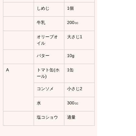
しめじ
1個
牛乳
200㏄
オリーブオ
大さじ1
イル
バター
10g
A
トマト缶(ホ
1缶
ール)
コンソメ
小さじ2
水
300㏄
塩コショウ
適量