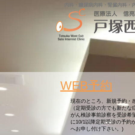
内科・糖尿病内科・腎臓内科・
WEB予約
現在のところ、新規予約・
（定期受診の方でも新たな
がん検診事前診察を受診希
に10/1以降定期受診の予
へお申し付け下さい。)