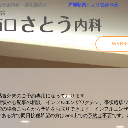
内分泌内科・消化器内科
戸塚駅西口より徒歩３分
WEB
感冒外来のご予約専用になっております。
症状や心配事の相談、インフルエンザワクチン、帯状疱疹
望の場合こちらから予約をお取りできます。インフルエン
約がある方で同日接種希望の方はweb上での予約は不要です