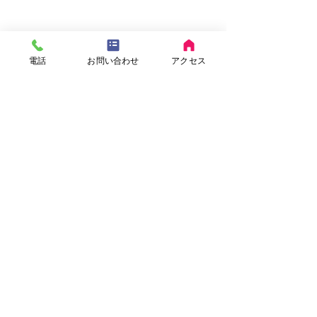
電話
お問い合わせ
アクセス
栄養士コラム
栄養士コラム
VOL.57『年末年始の過ご
VOL.56『めん
し方のコツ』
て食べてますか
心地よい冬晴れも続くように
紅葉が鮮やかな季
コメント
なりました。 この時期はごち
した。 秋が深ま
そうを食べる機会も増えて華
ずつ下がってくる
やかな季節です。 しかし、そ
ンやうどんなど温
コメントを追加…