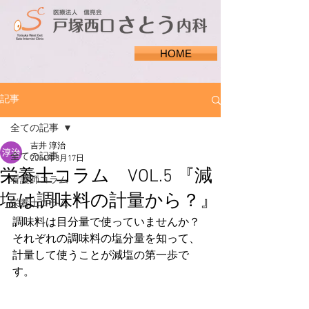
HOME
記事
全ての記事
吉井 淳治
全ての記事
2014年3月17日
栄養士コラム VOL.5 『減
看護師コラム
塩は調味料の計量から？』
栄養士コラム
調味料は目分量で使っていませんか？
それぞれの調味料の塩分量を知って、
計量して使うことが減塩の第一歩で
す。