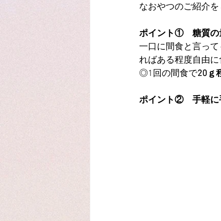
なおやつのご紹介を
ポイント①　糖質の
一口に間食と言って
ればある程度自由に
◎1回の間食で
20
ポイント②　手軽に