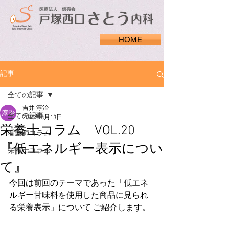
HOME
記事
全ての記事
吉井 淳治
全ての記事
2015年3月13日
栄養士コラム VOL.20
看護師コラム
『低エネルギー表示につい
栄養士コラム
て』
今回は前回のテーマであった「低エネ
ルギー甘味料を使用した商品に見られ
る栄養表示」について ご紹介します。